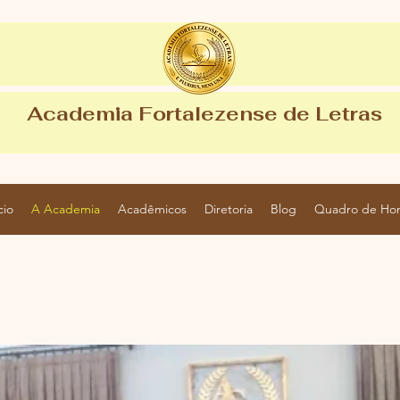
Academia Fortalezense de Letras
cio
A Academia
Acadêmicos
Diretoria
Blog
Quadro de Ho