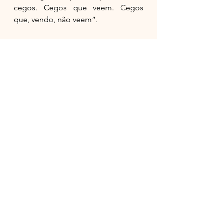
cegos. Cegos que veem. Cegos 
que, vendo, não veem”.
	A esperança ressurge e, com 
ela, a oportunidade de refazer um 
mundo melhor.
	Ensaio sobre a cegueira. Livro 
de José Saramago.
	Qualquer semelhança com o 
mundo atual será mera coincidência.
Grecianny Carvalho Cordeiro é 
Promotora de Justiça e Escritora.
Ocupa a Cadeira 39 da AFL.